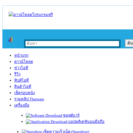
หน้าแรก
ดาวน์โหลด
ข่าวไอที
รีวิว
ทิปส์ไอที
สินค้าไอที
เช็ครอบหนัง
รวมคลิป Thaiware
เครื่องมือ
ซอฟต์แวร์
แอปพลิเคชันบนมือถือ
เช็คความเร็วเน็ต (Speedtest)