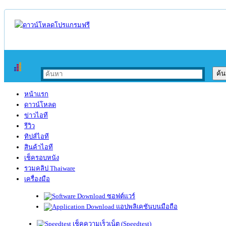
หน้าแรก
ดาวน์โหลด
ข่าวไอที
รีวิว
ทิปส์ไอที
สินค้าไอที
เช็ครอบหนัง
รวมคลิป Thaiware
เครื่องมือ
ซอฟต์แวร์
แอปพลิเคชันบนมือถือ
เช็คความเร็วเน็ต (Speedtest)