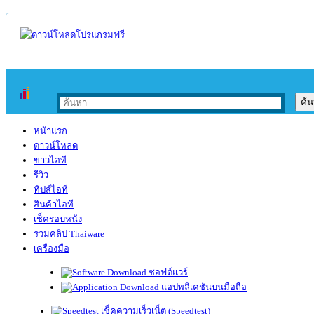
หน้าแรก
ดาวน์โหลด
ข่าวไอที
รีวิว
ทิปส์ไอที
สินค้าไอที
เช็ครอบหนัง
รวมคลิป Thaiware
เครื่องมือ
ซอฟต์แวร์
แอปพลิเคชันบนมือถือ
เช็คความเร็วเน็ต (Speedtest)