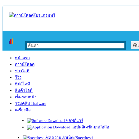
หน้าแรก
ดาวน์โหลด
ข่าวไอที
รีวิว
ทิปส์ไอที
สินค้าไอที
เช็ครอบหนัง
รวมคลิป Thaiware
เครื่องมือ
ซอฟต์แวร์
แอปพลิเคชันบนมือถือ
เช็คความเร็วเน็ต (Speedtest)