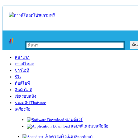
หน้าแรก
ดาวน์โหลด
ข่าวไอที
รีวิว
ทิปส์ไอที
สินค้าไอที
เช็ครอบหนัง
รวมคลิป Thaiware
เครื่องมือ
ซอฟต์แวร์
แอปพลิเคชันบนมือถือ
เช็คความเร็วเน็ต (Speedtest)