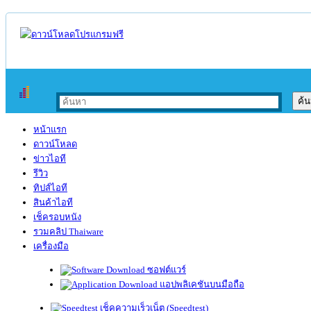
หน้าแรก
ดาวน์โหลด
ข่าวไอที
รีวิว
ทิปส์ไอที
สินค้าไอที
เช็ครอบหนัง
รวมคลิป Thaiware
เครื่องมือ
ซอฟต์แวร์
แอปพลิเคชันบนมือถือ
เช็คความเร็วเน็ต (Speedtest)