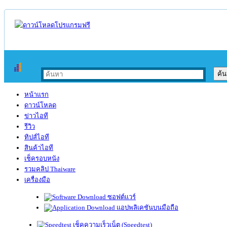
หน้าแรก
ดาวน์โหลด
ข่าวไอที
รีวิว
ทิปส์ไอที
สินค้าไอที
เช็ครอบหนัง
รวมคลิป Thaiware
เครื่องมือ
ซอฟต์แวร์
แอปพลิเคชันบนมือถือ
เช็คความเร็วเน็ต (Speedtest)