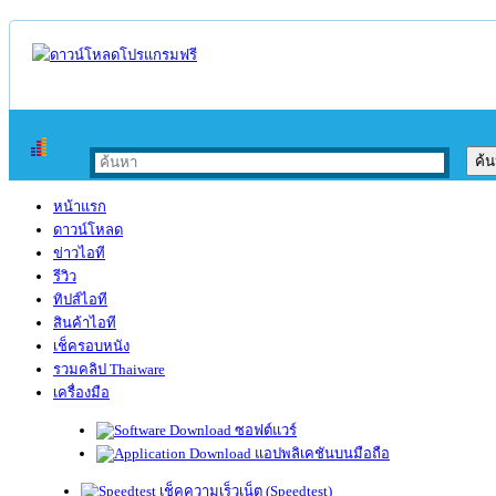
หน้าแรก
ดาวน์โหลด
ข่าวไอที
รีวิว
ทิปส์ไอที
สินค้าไอที
เช็ครอบหนัง
รวมคลิป Thaiware
เครื่องมือ
ซอฟต์แวร์
แอปพลิเคชันบนมือถือ
เช็คความเร็วเน็ต (Speedtest)