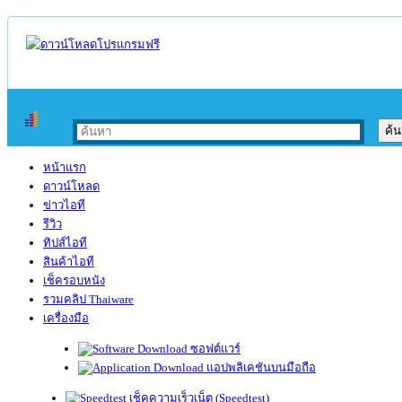
หน้าแรก
ดาวน์โหลด
ข่าวไอที
รีวิว
ทิปส์ไอที
สินค้าไอที
เช็ครอบหนัง
รวมคลิป Thaiware
เครื่องมือ
ซอฟต์แวร์
แอปพลิเคชันบนมือถือ
เช็คความเร็วเน็ต (Speedtest)