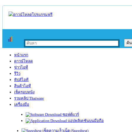
หน้าแรก
ดาวน์โหลด
ข่าวไอที
รีวิว
ทิปส์ไอที
สินค้าไอที
เช็ครอบหนัง
รวมคลิป Thaiware
เครื่องมือ
ซอฟต์แวร์
แอปพลิเคชันบนมือถือ
เช็คความเร็วเน็ต (Speedtest)