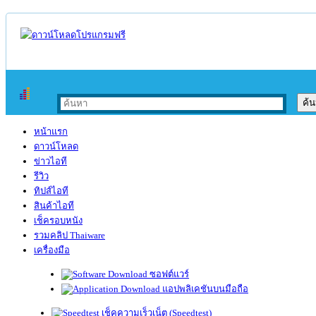
หน้าแรก
ดาวน์โหลด
ข่าวไอที
รีวิว
ทิปส์ไอที
สินค้าไอที
เช็ครอบหนัง
รวมคลิป Thaiware
เครื่องมือ
ซอฟต์แวร์
แอปพลิเคชันบนมือถือ
เช็คความเร็วเน็ต (Speedtest)