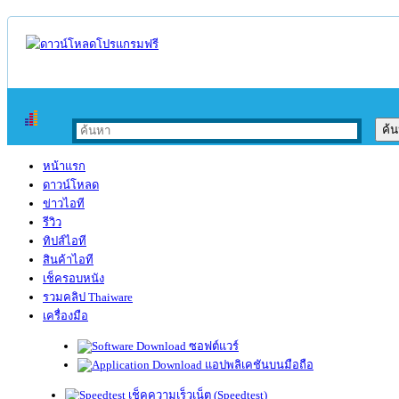
หน้าแรก
ดาวน์โหลด
ข่าวไอที
รีวิว
ทิปส์ไอที
สินค้าไอที
เช็ครอบหนัง
รวมคลิป Thaiware
เครื่องมือ
ซอฟต์แวร์
แอปพลิเคชันบนมือถือ
เช็คความเร็วเน็ต (Speedtest)