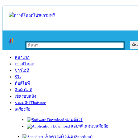
หน้าแรก
ดาวน์โหลด
ข่าวไอที
รีวิว
ทิปส์ไอที
สินค้าไอที
เช็ครอบหนัง
รวมคลิป Thaiware
เครื่องมือ
ซอฟต์แวร์
แอปพลิเคชันบนมือถือ
เช็คความเร็วเน็ต (Speedtest)