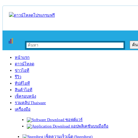
หน้าแรก
ดาวน์โหลด
ข่าวไอที
รีวิว
ทิปส์ไอที
สินค้าไอที
เช็ครอบหนัง
รวมคลิป Thaiware
เครื่องมือ
ซอฟต์แวร์
แอปพลิเคชันบนมือถือ
เช็คความเร็วเน็ต (Speedtest)