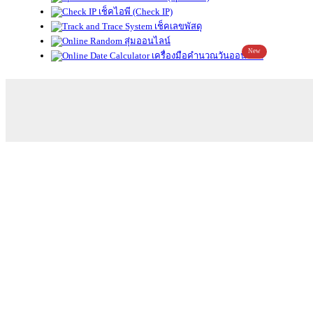
เช็คไอพี (Check IP)
เช็คเลขพัสดุ
สุ่มออนไลน์
New
เครื่องมือคำนวณวันออนไลน์