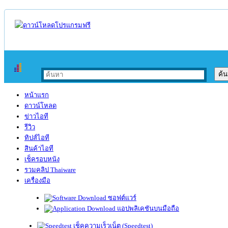
หน้าแรก
ดาวน์โหลด
ข่าวไอที
รีวิว
ทิปส์ไอที
สินค้าไอที
เช็ครอบหนัง
รวมคลิป Thaiware
เครื่องมือ
ซอฟต์แวร์
แอปพลิเคชันบนมือถือ
เช็คความเร็วเน็ต (Speedtest)