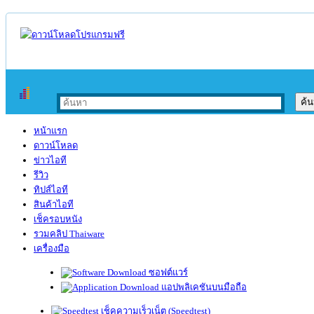
หน้าแรก
ดาวน์โหลด
ข่าวไอที
รีวิว
ทิปส์ไอที
สินค้าไอที
เช็ครอบหนัง
รวมคลิป Thaiware
เครื่องมือ
ซอฟต์แวร์
แอปพลิเคชันบนมือถือ
เช็คความเร็วเน็ต (Speedtest)