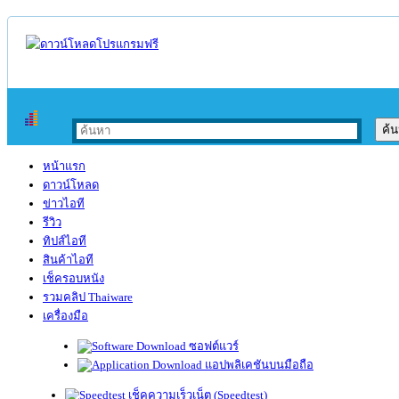
หน้าแรก
ดาวน์โหลด
ข่าวไอที
รีวิว
ทิปส์ไอที
สินค้าไอที
เช็ครอบหนัง
รวมคลิป Thaiware
เครื่องมือ
ซอฟต์แวร์
แอปพลิเคชันบนมือถือ
เช็คความเร็วเน็ต (Speedtest)