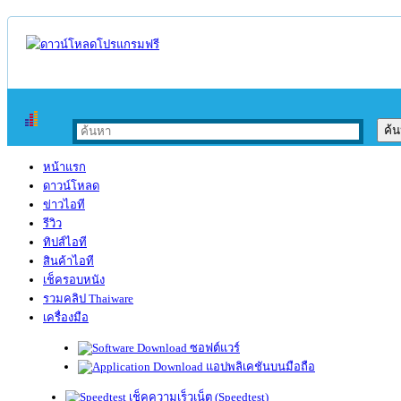
หน้าแรก
ดาวน์โหลด
ข่าวไอที
รีวิว
ทิปส์ไอที
สินค้าไอที
เช็ครอบหนัง
รวมคลิป Thaiware
เครื่องมือ
ซอฟต์แวร์
แอปพลิเคชันบนมือถือ
เช็คความเร็วเน็ต (Speedtest)