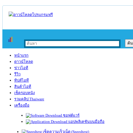
หน้าแรก
ดาวน์โหลด
ข่าวไอที
รีวิว
ทิปส์ไอที
สินค้าไอที
เช็ครอบหนัง
รวมคลิป Thaiware
เครื่องมือ
ซอฟต์แวร์
แอปพลิเคชันบนมือถือ
เช็คความเร็วเน็ต (Speedtest)