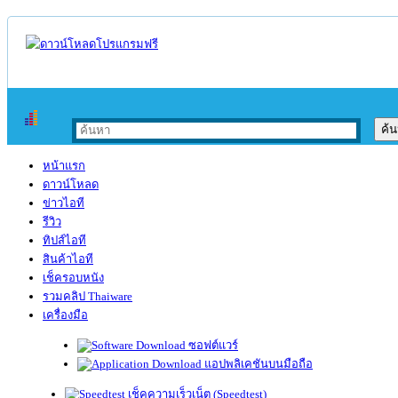
หน้าแรก
ดาวน์โหลด
ข่าวไอที
รีวิว
ทิปส์ไอที
สินค้าไอที
เช็ครอบหนัง
รวมคลิป Thaiware
เครื่องมือ
ซอฟต์แวร์
แอปพลิเคชันบนมือถือ
เช็คความเร็วเน็ต (Speedtest)