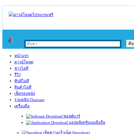
หน้าแรก
ดาวน์โหลด
ข่าวไอที
รีวิว
ทิปส์ไอที
สินค้าไอที
เช็ครอบหนัง
รวมคลิป Thaiware
เครื่องมือ
ซอฟต์แวร์
แอปพลิเคชันบนมือถือ
เช็คความเร็วเน็ต (Speedtest)