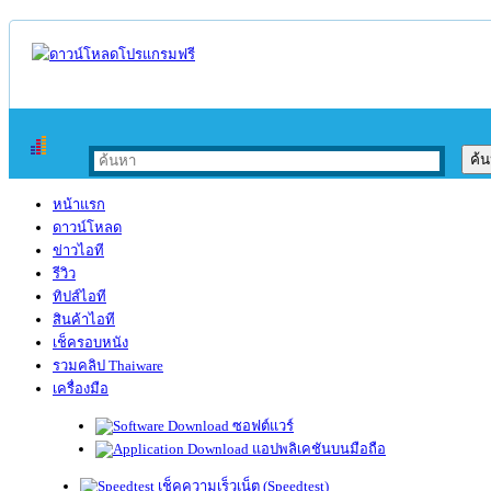
หน้าแรก
ดาวน์โหลด
ข่าวไอที
รีวิว
ทิปส์ไอที
สินค้าไอที
เช็ครอบหนัง
รวมคลิป Thaiware
เครื่องมือ
ซอฟต์แวร์
แอปพลิเคชันบนมือถือ
เช็คความเร็วเน็ต (Speedtest)