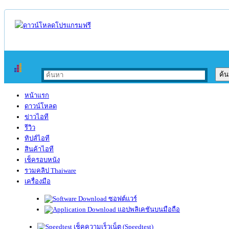
หน้าแรก
ดาวน์โหลด
ข่าวไอที
รีวิว
ทิปส์ไอที
สินค้าไอที
เช็ครอบหนัง
รวมคลิป Thaiware
เครื่องมือ
ซอฟต์แวร์
แอปพลิเคชันบนมือถือ
เช็คความเร็วเน็ต (Speedtest)