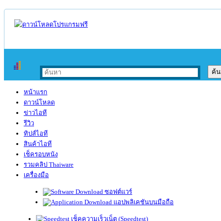
หน้าแรก
ดาวน์โหลด
ข่าวไอที
รีวิว
ทิปส์ไอที
สินค้าไอที
เช็ครอบหนัง
รวมคลิป Thaiware
เครื่องมือ
ซอฟต์แวร์
แอปพลิเคชันบนมือถือ
เช็คความเร็วเน็ต (Speedtest)