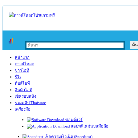
หน้าแรก
ดาวน์โหลด
ข่าวไอที
รีวิว
ทิปส์ไอที
สินค้าไอที
เช็ครอบหนัง
รวมคลิป Thaiware
เครื่องมือ
ซอฟต์แวร์
แอปพลิเคชันบนมือถือ
เช็คความเร็วเน็ต (Speedtest)