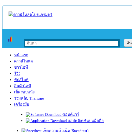
หน้าแรก
ดาวน์โหลด
ข่าวไอที
รีวิว
ทิปส์ไอที
สินค้าไอที
เช็ครอบหนัง
รวมคลิป Thaiware
เครื่องมือ
ซอฟต์แวร์
แอปพลิเคชันบนมือถือ
เช็คความเร็วเน็ต (Speedtest)