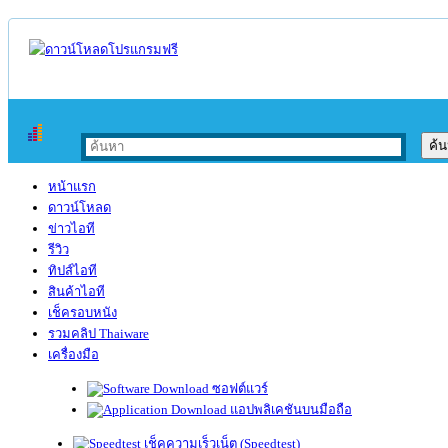
หน้าแรก
ดาวน์โหลด
ข่าวไอที
รีวิว
ทิปส์ไอที
สินค้าไอที
เช็ครอบหนัง
รวมคลิป Thaiware
เครื่องมือ
ซอฟต์แวร์
แอปพลิเคชันบนมือถือ
เช็คความเร็วเน็ต (Speedtest)