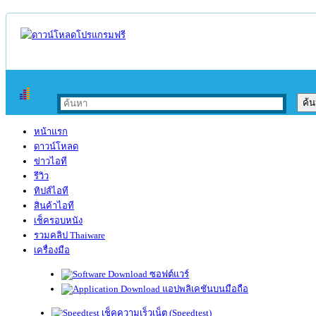
หน้าแรก
ดาวน์โหลด
ข่าวไอที
รีวิว
ทิปส์ไอที
สินค้าไอที
เช็ครอบหนัง
รวมคลิป Thaiware
เครื่องมือ
ซอฟต์แวร์
แอปพลิเคชันบนมือถือ
เช็คความเร็วเน็ต (Speedtest)