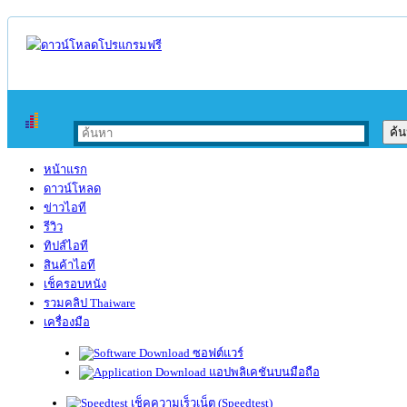
หน้าแรก
ดาวน์โหลด
ข่าวไอที
รีวิว
ทิปส์ไอที
สินค้าไอที
เช็ครอบหนัง
รวมคลิป Thaiware
เครื่องมือ
ซอฟต์แวร์
แอปพลิเคชันบนมือถือ
เช็คความเร็วเน็ต (Speedtest)