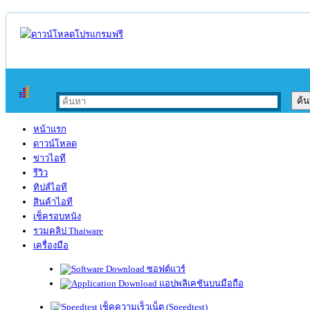
หน้าแรก
ดาวน์โหลด
ข่าวไอที
รีวิว
ทิปส์ไอที
สินค้าไอที
เช็ครอบหนัง
รวมคลิป Thaiware
เครื่องมือ
ซอฟต์แวร์
แอปพลิเคชันบนมือถือ
เช็คความเร็วเน็ต (Speedtest)