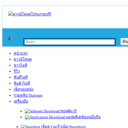
หน้าแรก
ดาวน์โหลด
ข่าวไอที
รีวิว
ทิปส์ไอที
สินค้าไอที
เช็ครอบหนัง
รวมคลิป Thaiware
เครื่องมือ
ซอฟต์แวร์
แอปพลิเคชันบนมือถือ
เช็คความเร็วเน็ต (Speedtest)