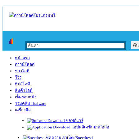
หน้าแรก
ดาวน์โหลด
ข่าวไอที
รีวิว
ทิปส์ไอที
สินค้าไอที
เช็ครอบหนัง
รวมคลิป Thaiware
เครื่องมือ
ซอฟต์แวร์
แอปพลิเคชันบนมือถือ
เช็คความเร็วเน็ต (Speedtest)