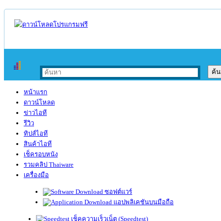
หน้าแรก
ดาวน์โหลด
ข่าวไอที
รีวิว
ทิปส์ไอที
สินค้าไอที
เช็ครอบหนัง
รวมคลิป Thaiware
เครื่องมือ
ซอฟต์แวร์
แอปพลิเคชันบนมือถือ
เช็คความเร็วเน็ต (Speedtest)