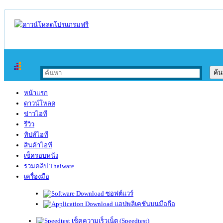
หน้าแรก
ดาวน์โหลด
ข่าวไอที
รีวิว
ทิปส์ไอที
สินค้าไอที
เช็ครอบหนัง
รวมคลิป Thaiware
เครื่องมือ
ซอฟต์แวร์
แอปพลิเคชันบนมือถือ
เช็คความเร็วเน็ต (Speedtest)