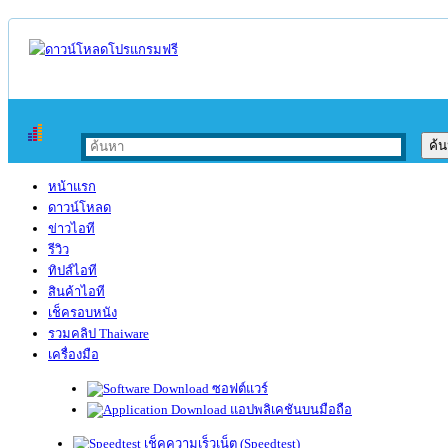
หน้าแรก
ดาวน์โหลด
ข่าวไอที
รีวิว
ทิปส์ไอที
สินค้าไอที
เช็ครอบหนัง
รวมคลิป Thaiware
เครื่องมือ
ซอฟต์แวร์
แอปพลิเคชันบนมือถือ
เช็คความเร็วเน็ต (Speedtest)