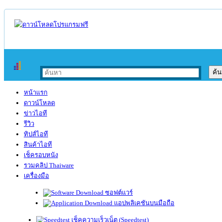
หน้าแรก
ดาวน์โหลด
ข่าวไอที
รีวิว
ทิปส์ไอที
สินค้าไอที
เช็ครอบหนัง
รวมคลิป Thaiware
เครื่องมือ
ซอฟต์แวร์
แอปพลิเคชันบนมือถือ
เช็คความเร็วเน็ต (Speedtest)