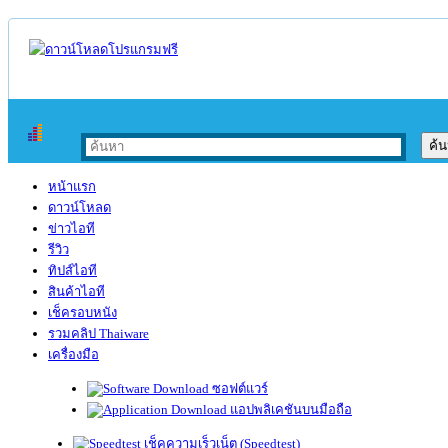
หน้าแรก
ดาวน์โหลด
ข่าวไอที
รีวิว
ทิปส์ไอที
สินค้าไอที
เช็ครอบหนัง
รวมคลิป Thaiware
เครื่องมือ
ซอฟต์แวร์
แอปพลิเคชันบนมือถือ
เช็คความเร็วเน็ต (Speedtest)