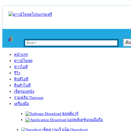
หน้าแรก
ดาวน์โหลด
ข่าวไอที
รีวิว
ทิปส์ไอที
สินค้าไอที
เช็ครอบหนัง
รวมคลิป Thaiware
เครื่องมือ
ซอฟต์แวร์
แอปพลิเคชันบนมือถือ
เช็คความเร็วเน็ต (Speedtest)