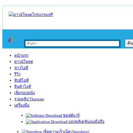
หน้าแรก
ดาวน์โหลด
ข่าวไอที
รีวิว
ทิปส์ไอที
สินค้าไอที
เช็ครอบหนัง
รวมคลิป Thaiware
เครื่องมือ
ซอฟต์แวร์
แอปพลิเคชันบนมือถือ
เช็คความเร็วเน็ต (Speedtest)