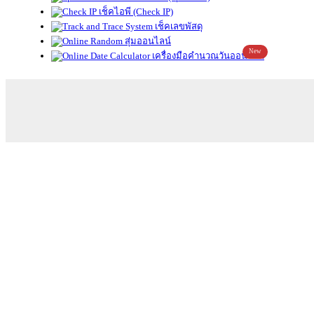
เช็คไอพี (Check IP)
เช็คเลขพัสดุ
สุ่มออนไลน์
New
เครื่องมือคำนวณวันออนไลน์