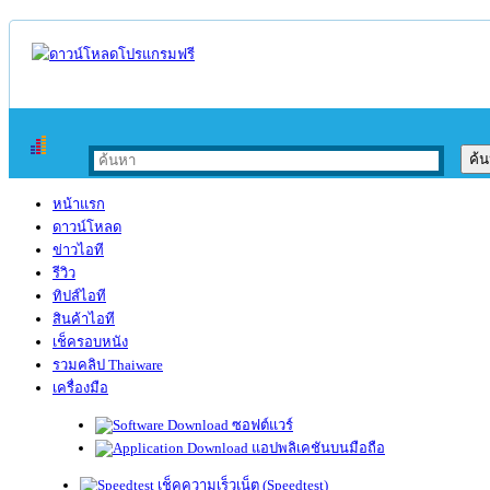
หน้าแรก
ดาวน์โหลด
ข่าวไอที
รีวิว
ทิปส์ไอที
สินค้าไอที
เช็ครอบหนัง
รวมคลิป Thaiware
เครื่องมือ
ซอฟต์แวร์
แอปพลิเคชันบนมือถือ
เช็คความเร็วเน็ต (Speedtest)