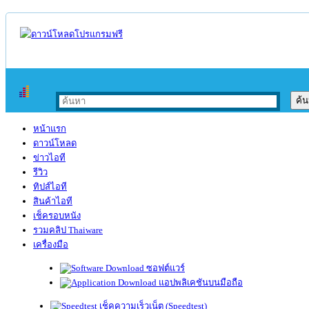
หน้าแรก
ดาวน์โหลด
ข่าวไอที
รีวิว
ทิปส์ไอที
สินค้าไอที
เช็ครอบหนัง
รวมคลิป Thaiware
เครื่องมือ
ซอฟต์แวร์
แอปพลิเคชันบนมือถือ
เช็คความเร็วเน็ต (Speedtest)