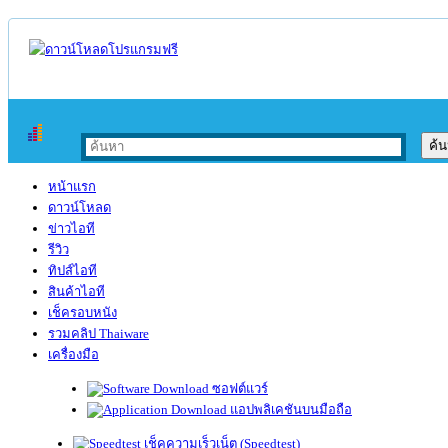
หน้าแรก
ดาวน์โหลด
ข่าวไอที
รีวิว
ทิปส์ไอที
สินค้าไอที
เช็ครอบหนัง
รวมคลิป Thaiware
เครื่องมือ
ซอฟต์แวร์
แอปพลิเคชันบนมือถือ
เช็คความเร็วเน็ต (Speedtest)