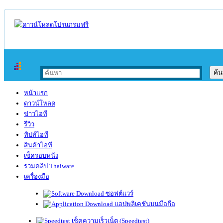
หน้าแรก
ดาวน์โหลด
ข่าวไอที
รีวิว
ทิปส์ไอที
สินค้าไอที
เช็ครอบหนัง
รวมคลิป Thaiware
เครื่องมือ
ซอฟต์แวร์
แอปพลิเคชันบนมือถือ
เช็คความเร็วเน็ต (Speedtest)