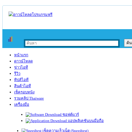
หน้าแรก
ดาวน์โหลด
ข่าวไอที
รีวิว
ทิปส์ไอที
สินค้าไอที
เช็ครอบหนัง
รวมคลิป Thaiware
เครื่องมือ
ซอฟต์แวร์
แอปพลิเคชันบนมือถือ
เช็คความเร็วเน็ต (Speedtest)