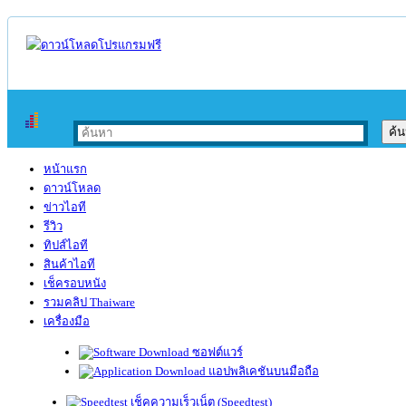
หน้าแรก
ดาวน์โหลด
ข่าวไอที
รีวิว
ทิปส์ไอที
สินค้าไอที
เช็ครอบหนัง
รวมคลิป Thaiware
เครื่องมือ
ซอฟต์แวร์
แอปพลิเคชันบนมือถือ
เช็คความเร็วเน็ต (Speedtest)