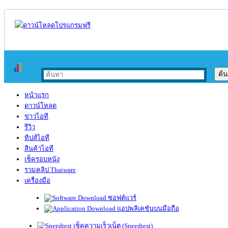
หน้าแรก
ดาวน์โหลด
ข่าวไอที
รีวิว
ทิปส์ไอที
สินค้าไอที
เช็ครอบหนัง
รวมคลิป Thaiware
เครื่องมือ
ซอฟต์แวร์
แอปพลิเคชันบนมือถือ
เช็คความเร็วเน็ต (Speedtest)