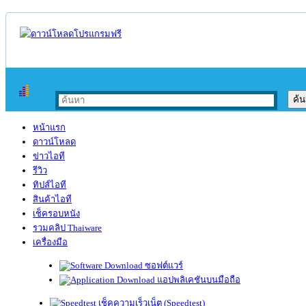
หน้าแรก
ดาวน์โหลด
ข่าวไอที
รีวิว
ทิปส์ไอที
สินค้าไอที
เช็ครอบหนัง
รวมคลิป Thaiware
เครื่องมือ
ซอฟต์แวร์
แอปพลิเคชันบนมือถือ
เช็คความเร็วเน็ต (Speedtest)