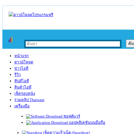
หน้าแรก
ดาวน์โหลด
ข่าวไอที
รีวิว
ทิปส์ไอที
สินค้าไอที
เช็ครอบหนัง
รวมคลิป Thaiware
เครื่องมือ
ซอฟต์แวร์
แอปพลิเคชันบนมือถือ
เช็คความเร็วเน็ต (Speedtest)