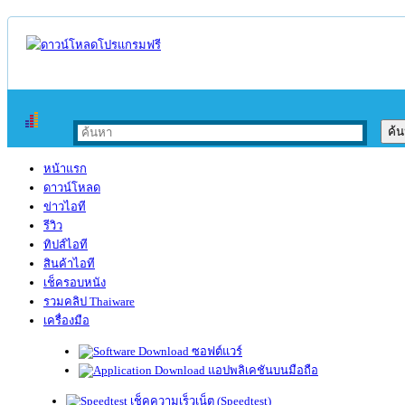
หน้าแรก
ดาวน์โหลด
ข่าวไอที
รีวิว
ทิปส์ไอที
สินค้าไอที
เช็ครอบหนัง
รวมคลิป Thaiware
เครื่องมือ
ซอฟต์แวร์
แอปพลิเคชันบนมือถือ
เช็คความเร็วเน็ต (Speedtest)