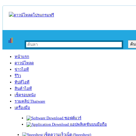
หน้าแรก
ดาวน์โหลด
ข่าวไอที
รีวิว
ทิปส์ไอที
สินค้าไอที
เช็ครอบหนัง
รวมคลิป Thaiware
เครื่องมือ
ซอฟต์แวร์
แอปพลิเคชันบนมือถือ
เช็คความเร็วเน็ต (Speedtest)